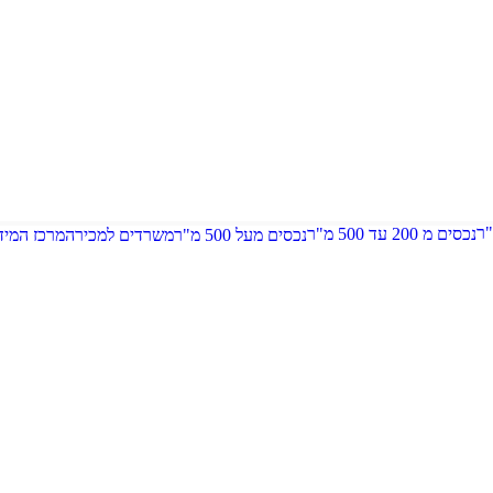
נכסים מ 200 עד 500 מ"ר
נכסים מעל 500 מ"ר
משרדים למכירה
מרכז המיד