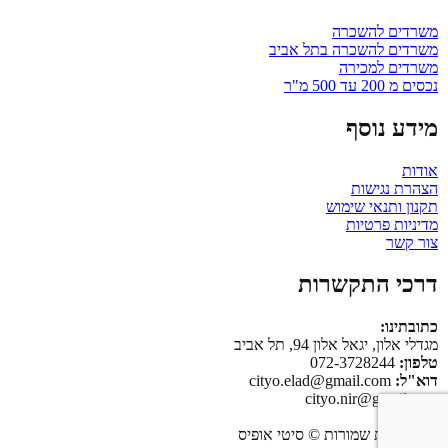
משרדים להשכרה
משרדים להשכרה בתל אביב
משרדים למכירה
נכסים מ 200 עד 500 מ"ר
מידע נוסף
אודות
הצהרת נגישות
תקנון ותנאי שימוש
מדיניות פרטיות
צור קשר
דרכי התקשרות
כתובתינו:
מגדלי אלון, יגאל אלון 94, תל אביב
טלפון:
072-3728244
דוא"ל:
cityo.elad@gmail.com
cityo.nir@gmail.com
כל הזכויות שמורות © סיטי אופיס