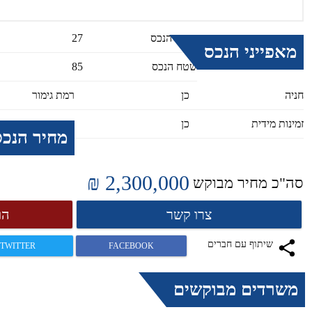
קומת הנכס
27
מאפייני הנכס
שטח הנכס
85
חניה
כן
רמת גימור
זמינות מידית
כן
מחיר הנכס
2,300,000 ₪
סה"כ מחיר מבוקש
צרו קשר
הו
שיתוף עם חברים
TWITTER
FACEBOOK
משרדים מבוקשים