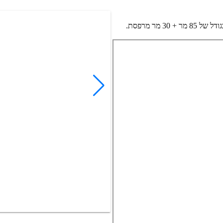
למכירה במגדל בסר 4 בקומה 27, כניסה ראשית מהמעלית, משרד יפייפה בגודל של 85 מר + 30 מר מרפסת.