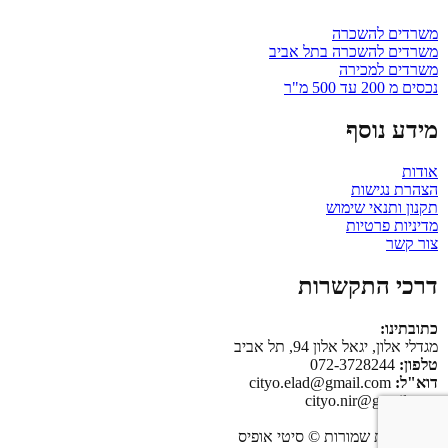
משרדים להשכרה
משרדים להשכרה בתל אביב
משרדים למכירה
נכסים מ 200 עד 500 מ"ר
מידע נוסף
אודות
הצהרת נגישות
תקנון ותנאי שימוש
מדיניות פרטיות
צור קשר
דרכי התקשרות
כתובתינו:
מגדלי אלון, יגאל אלון 94, תל אביב
טלפון:
072-3728244
דוא"ל:
cityo.elad@gmail.com
cityo.nir@gmail.com
כל הזכויות שמורות © סיטי אופיס